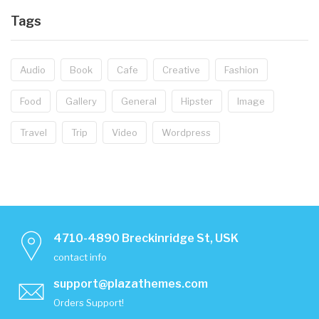
Tags
Audio
Book
Cafe
Creative
Fashion
Food
Gallery
General
Hipster
Image
Travel
Trip
Video
Wordpress
4710-4890 Breckinridge St, USK
contact info
support@plazathemes.com
Orders Support!