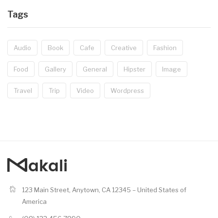
Tags
Audio
Book
Cafe
Creative
Fashion
Food
Gallery
General
Hipster
Image
Travel
Trip
Video
Wordpress
123 Main Street, Anytown, CA 12345 – United States of
America