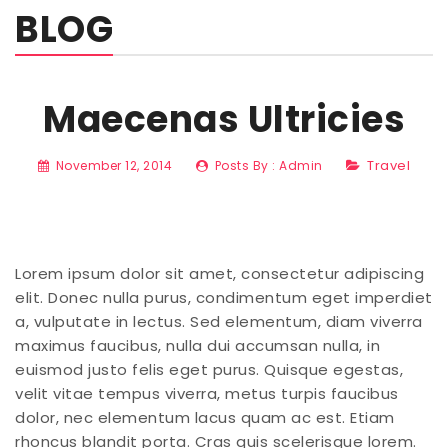
BLOG
Home Shop 2
Home Shop 3
Maecenas Ultricies
Home Shop 4
Shop
Travel
November 12, 2014
Posts By :
Admin
Portfolio
Blog
Features
Lorem ipsum dolor sit amet, consectetur adipiscing
elit. Donec nulla purus, condimentum eget imperdiet
Pages
a, vulputate in lectus. Sed elementum, diam viverra
maximus faucibus, nulla dui accumsan nulla, in
About Us
euismod justo felis eget purus. Quisque egestas,
Contact Us
velit vitae tempus viverra, metus turpis faucibus
dolor, nec elementum lacus quam ac est. Etiam
Services
rhoncus blandit porta. Cras quis scelerisque lorem.