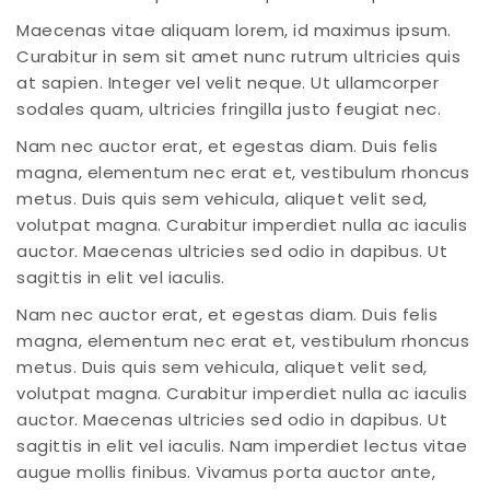
Frequently Questions
Maecenas vitae aliquam lorem, id maximus ipsum.
Curabitur in sem sit amet nunc rutrum ultricies quis
Error 404
at sapien. Integer vel velit neque. Ut ullamcorper
sodales quam, ultricies fringilla justo feugiat nec.
Blog
Nam nec auctor erat, et egestas diam. Duis felis
None Sidebar
magna, elementum nec erat et, vestibulum rhoncus
metus. Duis quis sem vehicula, aliquet velit sed,
Sidebar Left
volutpat magna. Curabitur imperdiet nulla ac iaculis
Gallery Format
auctor. Maecenas ultricies sed odio in dapibus. Ut
sagittis in elit vel iaculis.
Audio Format
Nam nec auctor erat, et egestas diam. Duis felis
Video Format
magna, elementum nec erat et, vestibulum rhoncus
metus. Duis quis sem vehicula, aliquet velit sed,
Shop
volutpat magna. Curabitur imperdiet nulla ac iaculis
auctor. Maecenas ultricies sed odio in dapibus. Ut
Full Width
sagittis in elit vel iaculis. Nam imperdiet lectus vitae
Sidebar Right
augue mollis finibus. Vivamus porta auctor ante,