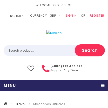
WELCOME TO OUR SHOP!
GBP
CURRENCY:
SIGN IN
OR
REGISTER
ENGLISH
Search
(+800) 123 456 329
Support Any Time
MENU
Home
Travel
Maecenas Ultricies
Home Shop 1