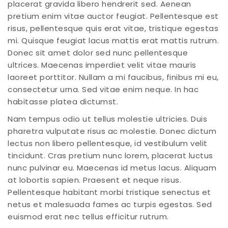
placerat gravida libero hendrerit sed. Aenean
List View
pretium enim vitae auctor feugiat. Pellentesque est
risus, pellentesque quis erat vitae, tristique egestas
Simple Product
mi. Quisque feugiat lacus mattis erat mattis rutrum.
Variable Product
Donec sit amet dolor sed nunc pellentesque
ultrices. Maecenas imperdiet velit vitae mauris
laoreet porttitor. Nullam a mi faucibus, finibus mi eu,
consectetur urna. Sed vitae enim neque. In hac
habitasse platea dictumst.
Nam tempus odio ut tellus molestie ultricies. Duis
pharetra vulputate risus ac molestie. Donec dictum
lectus non libero pellentesque, id vestibulum velit
tincidunt. Cras pretium nunc lorem, placerat luctus
nunc pulvinar eu. Maecenas id metus lacus. Aliquam
at lobortis sapien. Praesent et neque risus.
Pellentesque habitant morbi tristique senectus et
netus et malesuada fames ac turpis egestas. Sed
euismod erat nec tellus efficitur rutrum.