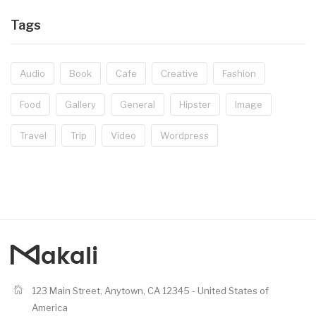
Tags
Audio
Book
Cafe
Creative
Fashion
Food
Gallery
General
Hipster
Image
Travel
Trip
Video
Wordpress
123 Main Street, Anytown, CA 12345 - United States of
America