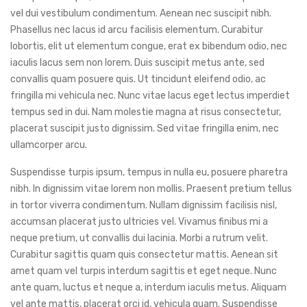
vel dui vestibulum condimentum. Aenean nec suscipit nibh.
Phasellus nec lacus id arcu facilisis elementum. Curabitur
lobortis, elit ut elementum congue, erat ex bibendum odio, nec
iaculis lacus sem non lorem. Duis suscipit metus ante, sed
convallis quam posuere quis. Ut tincidunt eleifend odio, ac
fringilla mi vehicula nec. Nunc vitae lacus eget lectus imperdiet
tempus sed in dui. Nam molestie magna at risus consectetur,
placerat suscipit justo dignissim. Sed vitae fringilla enim, nec
ullamcorper arcu.
Suspendisse turpis ipsum, tempus in nulla eu, posuere pharetra
nibh. In dignissim vitae lorem non mollis. Praesent pretium tellus
in tortor viverra condimentum. Nullam dignissim facilisis nisl,
accumsan placerat justo ultricies vel. Vivamus finibus mi a
neque pretium, ut convallis dui lacinia. Morbi a rutrum velit.
Curabitur sagittis quam quis consectetur mattis. Aenean sit
amet quam vel turpis interdum sagittis et eget neque. Nunc
ante quam, luctus et neque a, interdum iaculis metus. Aliquam
vel ante mattis, placerat orci id, vehicula quam. Suspendisse